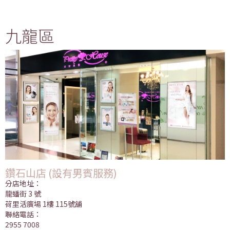
九龍區
鑽石山店 (設有男賓服務)
分店地址：
龍蟠街 3 號
荷里活廣場 1樓 115號舖
聯絡電話：
2955 7008