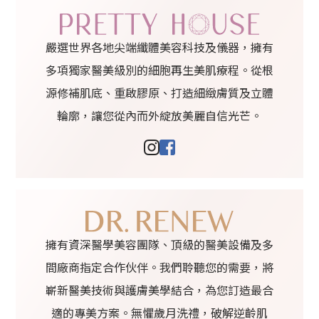
嚴選世界各地尖端纖體美容科技及儀器，擁有
多項獨家醫美級別的細胞再生美肌療程。從根
源修補肌底、重啟膠原、打造細緻膚質及立體
輪廓，讓您從內而外綻放美麗自信光芒。
擁有資深醫學美容團隊、頂級的醫美設備及多
間廠商指定合作伙伴。我們聆聽您的需要，將
嶄新醫美技術與護膚美學結合，為您訂造最合
適的專美方案。無懼歲月洗禮，破解逆齡肌