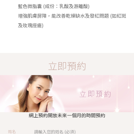
藍色微脂囊 (成份：乳酸及游離酸)
增強肌膚屏障，能改善乾燥缺水及發紅問題 (如紅斑
及玫瑰座瘡)
立即預約
網上預約開放未來一個月的時間預約
姓名