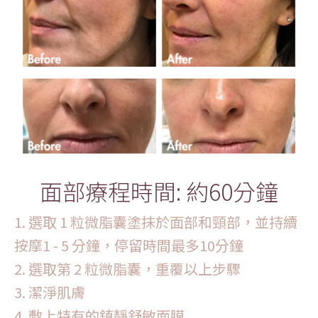
面部療程時間: 約60分鐘
1. 選取 1 粒微脂囊塗抹於面部和頸部，並持續
按摩1 - 5 分鐘，停留時間最多10分鐘
2. 選取第 2 粒微脂囊，重覆以上步驟
3. 潔淨肌膚
4. 敷上特有的鎮靜舒敏面膜