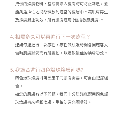
成份的煥膚物料，當成份滲入皮膚時可防止刺激，並
能夠選擇性地將酸釋放到適當的皮層中。讓肌膚再生
及嫩膚雙重功效，所有肌膚適用 (包括敏感肌膚)。
相隔多久可以再進行下一次療程？
建議每週進行一次療程，療程做法及時間會因應客人
當時肌膚狀況而有所變動，以達致最佳的煥膚功效。
我適合進行四色爆珠煥膚術嗎?
四色爆珠煥膚術可因應不同肌膚需要，可自由配搭組
合。
如您的肌膚有以下問題，我們十分建議您選用四色爆
珠煥膚術來輕鬆煥膚，重拾健康亮麗膚質。