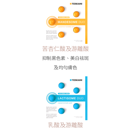
苦杏仁酸及游離酸
抑制黑色素、美白袪斑
及均勻膚色
乳酸及游離酸