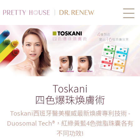
Toskani
四色爆珠煥膚術
Toskani西班牙醫美權威最新煥膚專利技術 -
Duosomal Tech®，紅綠黃藍4色微脂珠囊各有
不同功效!