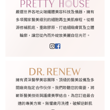
嚴選世界各地尖端纖體美容科技及儀器，擁有
多項獨家醫美級別的細胞再生美肌療程。從根
源修補肌底、重啟膠原、打造細緻膚質及立體
輪廓，讓您從內而外綻放美麗自信光芒。
擁有資深醫學美容團隊、頂級的醫美設備及多
間廠商指定合作伙伴。我們聆聽您的需要，將
嶄新醫美技術與護膚美學結合，為您訂造最合
適的專美方案。無懼歲月洗禮，破解逆齡肌