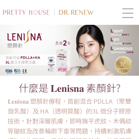
什麼是 𝐋𝐞𝐧𝐢𝐬𝐧𝐚 素顏針?
𝐋𝐞𝐧𝐢𝐬𝐧𝐚 塑顏針療程，首創混合 PDLLA（聚雙
旋乳酸）及 HA（透明質酸）的3L 微分子膠原
技術，針對深層肌膚，即時撫平虎紋、木偶紋
等皺紋及改善輪廓下垂等問題，持續刺激肌膚