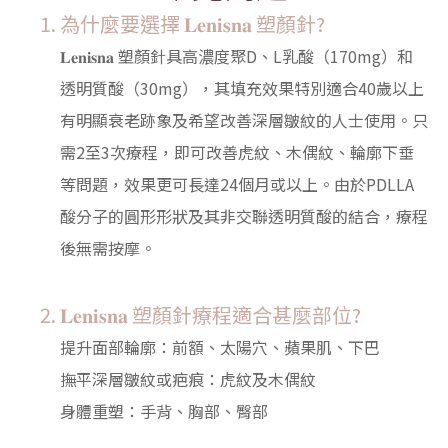
為什麼要選擇 𝐋𝐞𝐧𝐢𝐬𝐧𝐚 塑顏針?
𝐋𝐞𝐧𝐢𝐬𝐧𝐚 塑顏針具高濃度聚D、L乳酸（170mg）和
透明質酸（30mg），其填充效果特別適合40歲以上
有明顯衰老跡象及希望改善深層皺紋的人士使用。只
需2至3次療程，即可改善虎紋、木偶紋、輪廓下垂
等問題，效果更可長達24個月或以上。由於PDLLA
酸分子的圓形形狀及其非交聯透明質酸的結合，療程
後無需按摩。
𝐋𝐞𝐧𝐢𝐬𝐧𝐚 塑顏針療程適合甚麼部位?
提升面部輪廓：前額、太陽穴、蘋果肌、下巴
撫平深層皺紋或疤痕：虎紋及木偶紋
身體重塑：手背、胸部、臀部