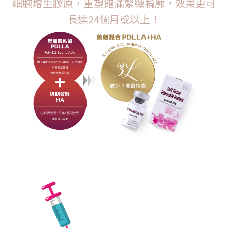
細胞增生膠原，重塑飽滿緊緻輪廓，效果更可
長達24個月或以上！