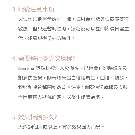
術後注意事項
與任何其他醫學療程一樣，注射後可能會使皮膚變得
敏感，但只是暫時性的，療程反可以立即恢復日常生
活，建議記得塗抹防曬乳。
需要進行多少次療程?
𝐋𝐞𝐧𝐢𝐬𝐧𝐚 塑顏針被注入皮膚後，已經會有即時填充及
飽滿的效果，隨著膠原蛋白慢慢增生，凹陷、皺紋、
鬆弛和膚質都開始改善。注意 : 實際情況療程及次數
需因應客人狀況而定，以醫生建議為準。
效果持續多久?
大約24個月或以上，實際效果因人而異。