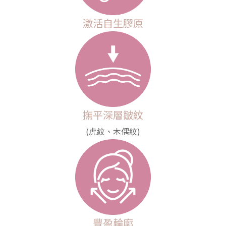
激活自生膠原
撫平深層皺紋
(虎紋、木偶紋)
豐盈輪廓