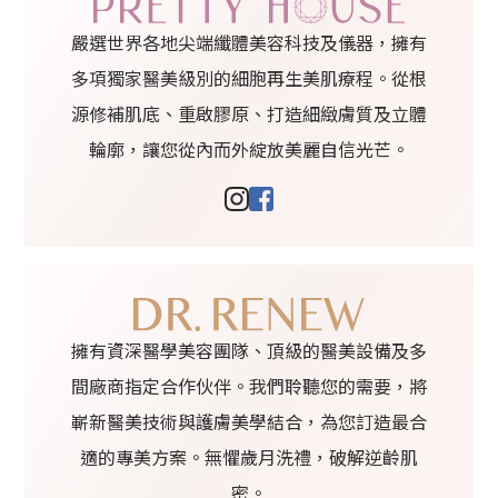
嚴選世界各地尖端纖體美容科技及儀器，擁有
多項獨家醫美級別的細胞再生美肌療程。從根
源修補肌底、重啟膠原、打造細緻膚質及立體
輪廓，讓您從內而外綻放美麗自信光芒。
擁有資深醫學美容團隊、頂級的醫美設備及多
間廠商指定合作伙伴。我們聆聽您的需要，將
嶄新醫美技術與護膚美學結合，為您訂造最合
適的專美方案。無懼歲月洗禮，破解逆齡肌
密。