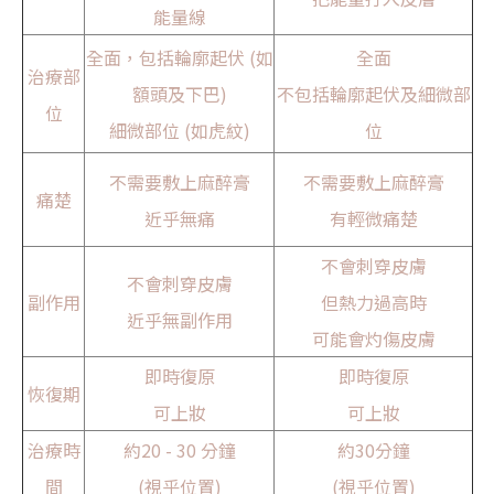
能量線
全面，包括輪廓起伏 (如
全面
治療部
額頭及下巴)
不包括輪廓起伏及細微部
位
細微部位 (如虎紋)
位
不需要敷上麻醉膏
不需要敷上麻醉膏
痛楚
近乎無痛
有輕微痛楚
不會刺穿皮膚
不會刺穿皮膚
副作用
但熱力過高時
近乎無副作用
可能會灼傷皮膚
即時復原
即時復原
恢復期
可上妝
可上妝
治療時
約20 - 30 分鐘
約30分鐘
間
(視乎位置)
(視乎位置)