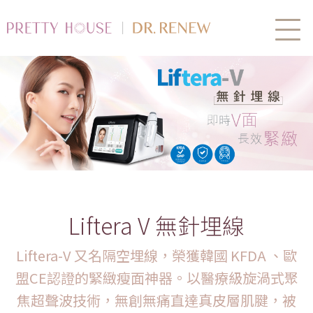
Liftera V 無針埋線
Liftera-V 又名隔空埋線，榮獲韓國 KFDA 、歐
盟CE認證的緊緻瘦面神器。以醫療級旋渦式聚
焦超聲波技術，無創無痛直達真皮層肌腱，被