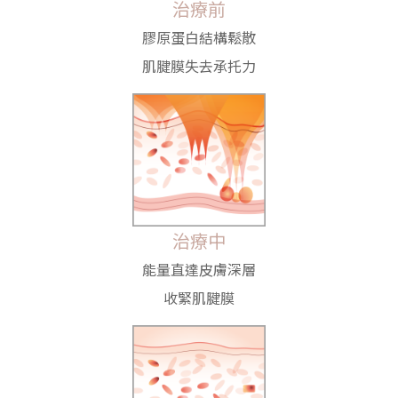
治療前
膠原蛋白結構鬆散
肌腱膜失去承托力
治療中
能量直達皮膚深層
收緊肌腱膜