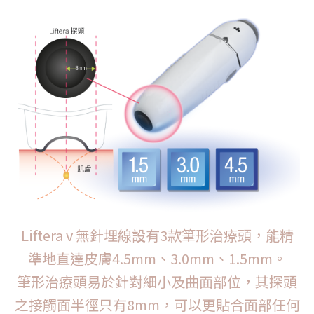
Liftera v 無針埋線設有3款筆形治療頭，
能精
準地直達皮膚4.5mm、3.0mm、1.5mm。
筆形治療頭易於針對細小及曲面部位，其探頭
之接觸面半徑只有8mm，可以更貼合面部任何