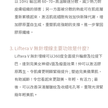
以 10Hz 輸出將 60~70∘高溫瞬速分散，減少熱力對
皮膚組織的損害；另一方面被分散的熱能可在肌底層
重新累積起來，激活肌底細胞有效加快新陳代謝，增
加膠原蛋自生成，重塑肌底強韌的支撐。進一步鞏固
膠原纖維。
Liftera V 無針埋線主要功效是什麼?
Liftera V 無針埋線可以360度全面提升輪廓及拉提下
巴，達到完美女神級V面及瘦面效果 ! 仲可以激活膠
原再生、令肌膚更明顯緊緻提升 ; 塑造完美蘋果肌，
有助減齡 ! 令您看起來更甜美、年輕、有活力 ; 最
後，可以改善深淺層皺紋及收細毛孔等，重現光滑緊
緻年輕美肌
。