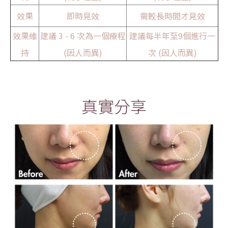
效果
即時見效
需較長時間才見效
效果維
建議 3 - 6 次為一個療程
建議每半年至9個進行一
持
(因人而異)
次 (因人而異)
真實分享