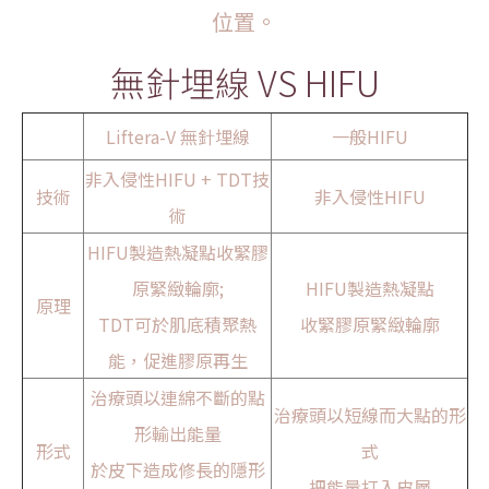
位置。
無針埋線 VS HIFU
Liftera-V 無針埋線
一般HIFU
非入侵性HIFU + TDT技
技術
非入侵性HIFU
術
HIFU製造熱凝點收緊膠
原緊緻輪廓;
HIFU製造熱凝點
原理
TDT可於肌底積聚熱
收緊膠原緊緻輪廓
能，促進膠原再生
治療頭以連綿不斷的點
治療頭以短線而大點的形
形輸出能量
形式
式
於皮下造成修長的隱形
把能量打入皮層