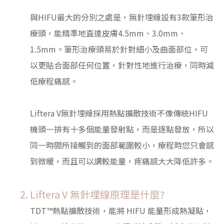
與HIFU最大的分別之處是，無針埋線設有3款筆形治
療頭，能精準地直達皮膚4.5mm、3.0mm、
1.5mm。筆形治療頭易於針對細小及曲面部位，可
以更貼合面部任何位置，針對性地進行治療，同時減
低療程痛感。
Liftera V無針埋線採用熱點擴散技術不像傳統HIFU
機頭一排有十多個能量發射點，而是逐點發放，所以
同一時間所接觸到的面部範圍較小，療程時您只會感
到微暖，而且可以調較能量，疼痛感大大降低許多。
Liftera V 無針埋線原理是什麼?
TDT™熱點擴散技術，能將 HIFU 能量形成熱凝點，