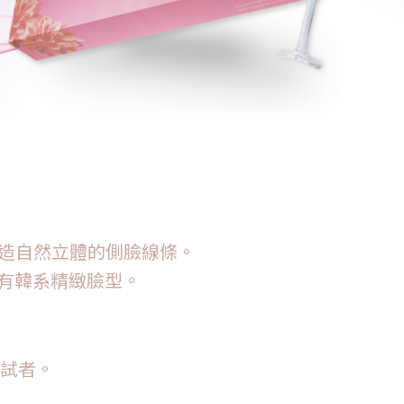
，打造自然立體的側臉線條。
擁有韓系精緻臉型。
嘗試者。