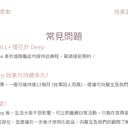
柔軟
效果
常見問題
LL+ 櫻花針 Deep
ty House 青衣城旗艦店均提供此療程，敬請提前預約。
Deep 效果可持續多久?
eep 效果，一般可維持達12個月 (效果因人而異)，建議可向醫生及
麼?
花針 Deep 後，生活大致不受影響，可立即繼續日常活動。只需在
程部位，並建議在一天後才使用化妝品，向醫生及我們的顧問了