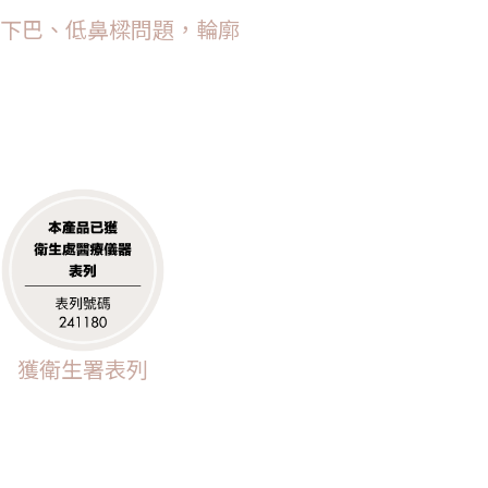
縮下巴、低鼻樑問題，輪廓
獲衛生署表列