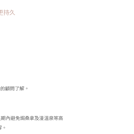
更持久
我們的顧問了解。
首兩星期內避免焗桑拿及漫溫泉等高
解。