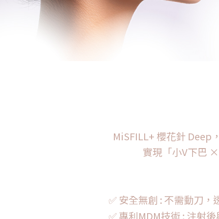
MiSFILL+ 櫻花針
實現「小V下巴 
✅ 安全無創 : 不需動
✅ 專利MDM技術 : 