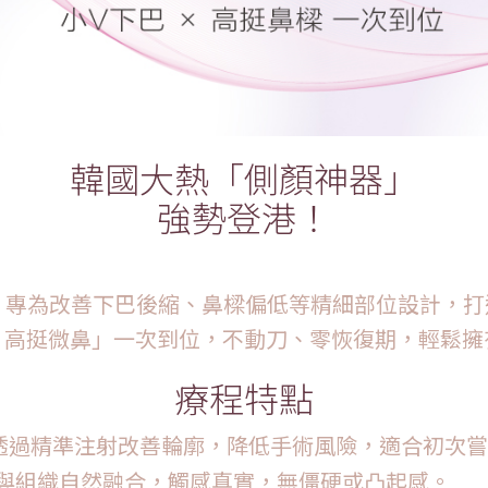
韓國大熱「側顏神器」
強勢登港！
 Deep，專為改善下巴後縮、鼻樑偏低等精細部位設計
× 高挺微鼻」一次到位，不動刀、零恢復期，輕鬆
療程特點
刀，透過精準注射改善輪廓，降低手術風險，適合初次
注射後與組織自然融合，觸感真實，無僵硬或凸起感。