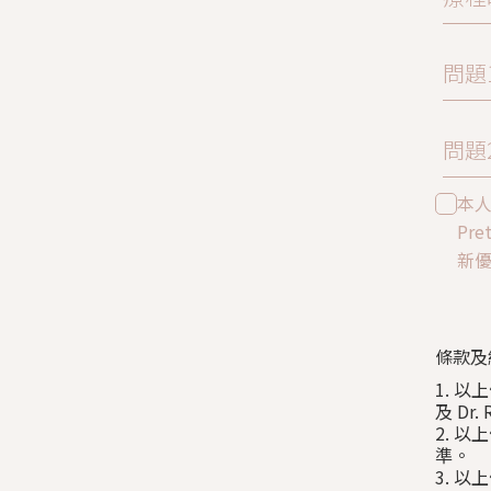
問題
問題
本
Pre
新
條款及
1. 以
及 Dr
2. 
準。
3. 