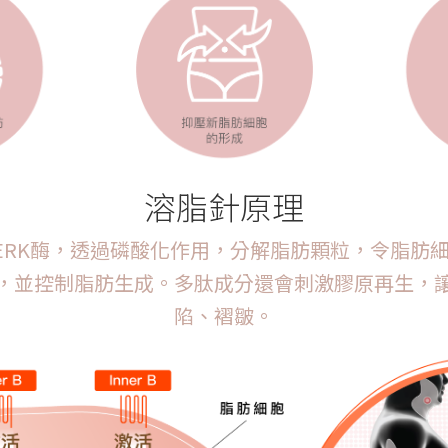
溶脂針原理
及ERK酶，透過磷酸化作用，分解脂肪顆粒，令脂肪
，並控制脂肪生成。多肽成分還會刺激膠原再生，
陷、褶皺。