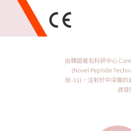
由韓國著名科研中心 Careg
(Novel Peptide
肽-11)，注射於中深層的真皮
誘發