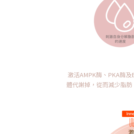
激活AMPK酶、PKA酶
體代謝掉，從而減少脂肪