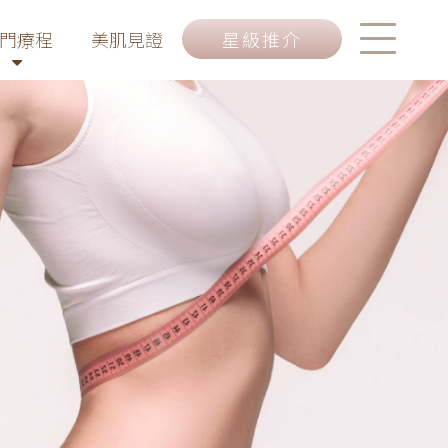
門療程
美肌見證
星級推介