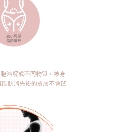
細胞溶解成不同物
質，被身
讓脂肪消
失後的皮膚不會凹