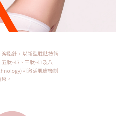
er-B 溶脂針，以新型胜肽技術
2、五肽-43、三肽-41及八
chnology)可激活肌膚機制
積聚。