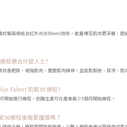
緊30非接觸式電磁場結合紅外光(650nm)技術，能量傳至肌肉更深
緊30 療程適合什麼人士?
肌緊30適合想改善肥胖，增強肌肉，重塑肌肉線條、盆底肌鬆弛、尿滲
s Talent 肌緊30 療程?
方可開始進行療程，剖腹生產可在產後最少3個月開始療程。
nt 肌緊30療程後需要護理嗎？
肌緊30是非入侵性治療，療程期間無創無痛，少數人療程後會出現疲倦