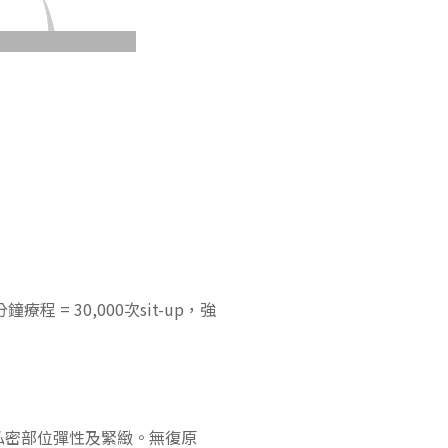
 30,000次sit-up，強
回復私密部位彈性及緊緻。無復原