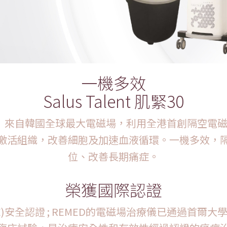
一機多效
Salus Talent 肌緊30
「肌緊30」來自韓國全球最大電磁場，利用全港首創隔空
激活組織，改善細胞及加速血液循環。一機多效，
位、改善長期痛症。
榮獲國際認證
CE)安全認證 ; REMED的電磁場治療儀已通過首爾