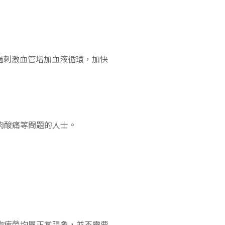
層，透過刺激血管增加血液循環，加快
、肌肉酸痛等問題的人士。
或肌肉疲勞均屬正常現象，並不需要