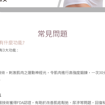
常見問題
緊30有什麼功能?
要有3大功能 :
，剌激肌肉之運動神經元，令肌肉進行高強度鍛鍊，一次30分鐘療程 =
。
肌
肌緊30電磁場技術獲得FDA認證，有助於改善肌底鬆弛、尿滲等問題，