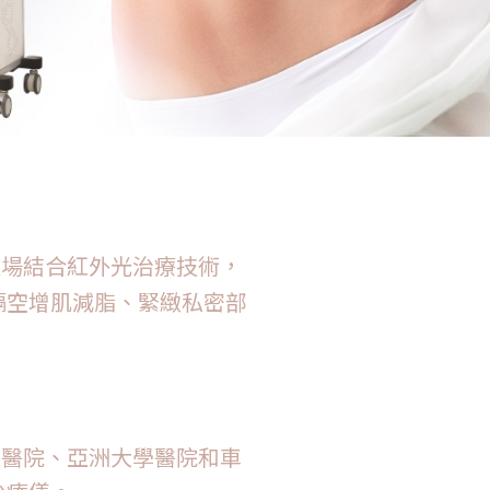
電磁場結合紅外光治
療技術，
隔空增
肌減脂、緊緻私密部
大學醫院、亞洲大學醫院和車