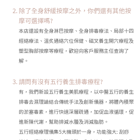
除了全身舒緩按摩之外，你們還有其他按
摩可選擇嗎?
本店還設有全身淋巴按摩、全身排毒療法、局部十四
經絡療法、溫炙通絡穴位保健、磁叉養生開穴療程及
塑型胸部按摩等療程，歡迎向客戶服務主任查詢了
解。
請問有沒有五行養生排毒療程?
有，我們新設五行養生美肌療程，以中醫五行的養生
排毒去濕理論結合傳統手法及創新儀器，將體內積聚
的淤塞毒素，進行快速深層疏通，加促血液循環，促
進新陳代謝，幫助排減水腫及消減脂肪。
五行經絡療理儀集5大機頭於一身，功能強大: 刮痧