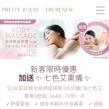
新客限時優惠
加送
✨ 七色艾熏儀 ✨
$138 即試做全身舒緩按摩 (45分鐘) 及七色艾
熏儀 (總值 : $640) - 只限一次
✔舒緩
緊張 ✔ 排走多餘水份及毒素 ✔ 放鬆