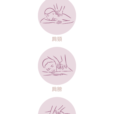
肩頸
肩膀