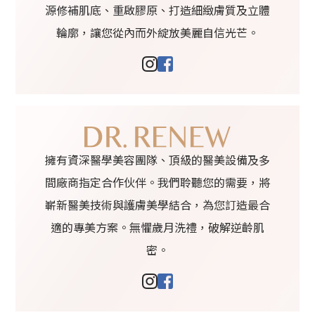
源修補肌底、重啟膠原、打造細緻膚質及立體
輪廓，讓您從內而外綻放美麗自信光芒。
擁有資深醫學美容團隊、頂級的醫美設備及多
間廠商指定合作伙伴。我們聆聽您的需要，將
嶄新醫美技術與護膚美學結合，為您訂造最合
適的專美方案。無懼歲月洗禮，破解逆齡肌
密。