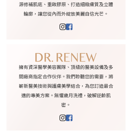
源修補肌底、重啟膠原、打造細緻膚質及立體
輪廓，讓您從內而外綻放美麗自信光芒。
擁有資深醫學美容團隊、頂級的醫美設備及多
間廠商指定合作伙伴。我們聆聽您的需要，將
嶄新醫美技術與護膚美學結合，為您訂造最合
適的專美方案。無懼歲月洗禮，破解逆齡肌
密。