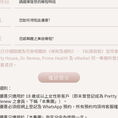
時段
1
2
人已仔細閱讀及同意相關的《條款及細則》、《私隱政策》並同
tty House, Dr. Renew, Prime Health 及 vMarket 同一集團
優惠資訊。
確認提交
細則：
上優惠只適用於 18 歲或以上女性新客戶（即未曾登記成為 Pretty H
. Renew 之會員，下稱「本集團」）。
以上優惠必須經網上登記及 WhatsApp 預約，所有預約均須待客服
以上優惠只適用於「本集團」指定分店內使用一次。