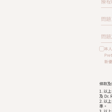
療程
問題
問題
本
Pre
新
條款及
1. 以
及 Dr
2. 
準。
3. 