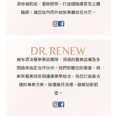
源修補肌底、重啟膠原、打造細緻膚質及立體
輪廓，讓您從內而外綻放美麗自信光芒。
擁有資深醫學美容團隊、頂級的醫美設備及多
間廠商指定合作伙伴。我們聆聽您的需要，將
嶄新醫美技術與護膚美學結合，為您訂造最合
適的專美方案。無懼歲月洗禮，破解逆齡肌
密。